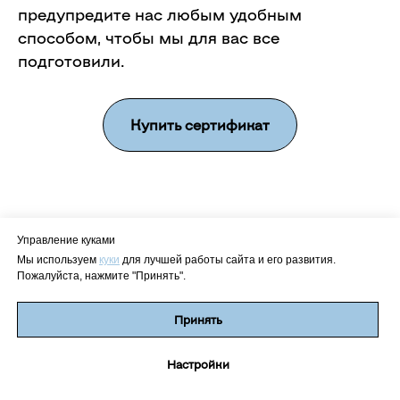
предупредите нас любым удобным
способом, чтобы мы для вас все
подготовили.
Купить сертификат
Управление куками
Мы используем
куки
для лучшей работы сайта и его развития.
Остались вопросы?
Пожалуйста, нажмите "Принять".
Онлайн
Принять
запись
Как подготовиться к съемке?
Настройки